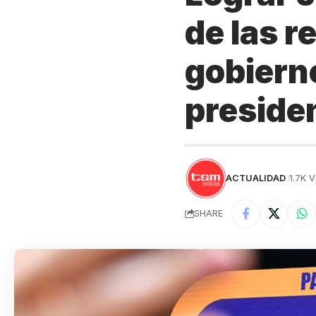
de las r
gobierno
preside
ACTUALIDAD
1.7K 
SHARE