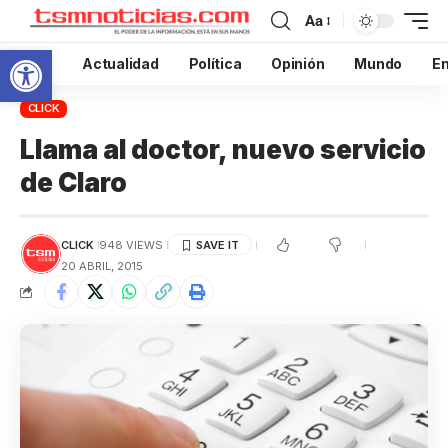
Aa
Abrir barra de herramientas
Inicio
Actualidad
Política
Opinión
Mundo
En
CLICK
Llama al doctor, nuevo servicio
de Claro
CLICK
948 VIEWS
20 ABRIL, 2015