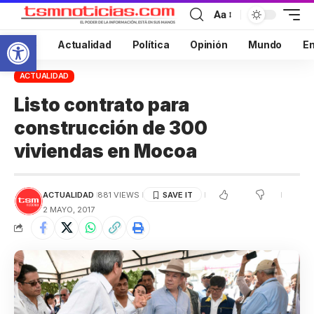
Aa
Abrir barra de herramientas
Inicio
Actualidad
Política
Opinión
Mundo
En
ACTUALIDAD
Listo contrato para
construcción de 300
viviendas en Mocoa
ACTUALIDAD
881 VIEWS
2 MAYO, 2017