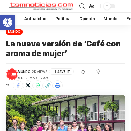
Aa
Abrir barra de herramientas
Inicio
Actualidad
Política
Opinión
Mundo
En
MUNDO
La nueva versión de ‘Café con
aroma de mujer’
MUNDO
2K VIEWS
8 DICIEMBRE, 2020