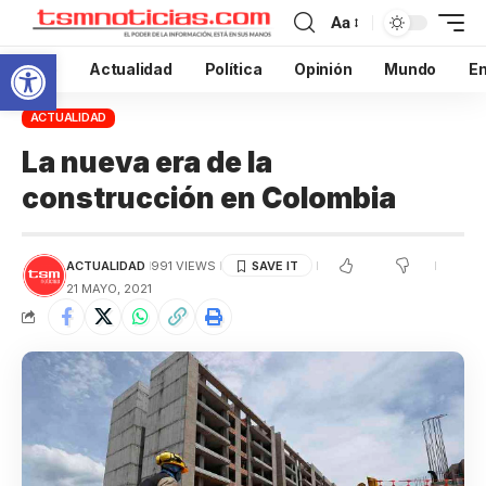
Aa
Abrir barra de herramientas
Inicio
Actualidad
Política
Opinión
Mundo
En
ACTUALIDAD
La nueva era de la
construcción en Colombia
ACTUALIDAD
991 VIEWS
21 MAYO, 2021