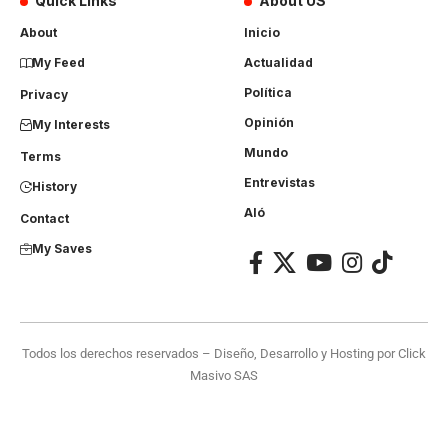
Quick Links
About US
About
Inicio
My Feed
Actualidad
Política
Privacy
Opinión
My Interests
Mundo
Terms
Entrevistas
History
Aló
Contact
My Saves
Todos los derechos reservados – Diseño, Desarrollo y Hosting por
Click
Masivo SAS