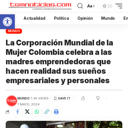
Aa
Abrir barra de herramientas
Inicio
Actualidad
Política
Opinión
Mundo
En
MUNDO
La Corporación Mundial de la
Mujer Colombia celebra a las
madres emprendedoras que
hacen realidad sus sueños
empresariales y personales
MUNDO
1.3K VIEWS
7 MAYO, 2024