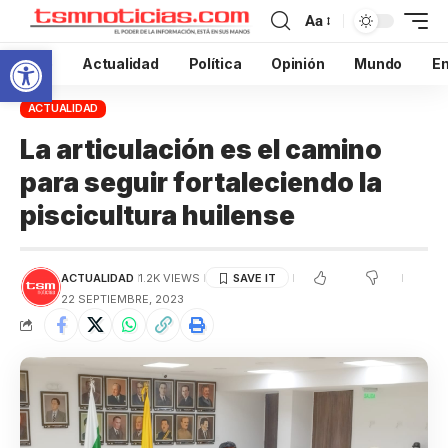
Aa
Abrir barra de herramientas
Inicio
Actualidad
Política
Opinión
Mundo
En
ACTUALIDAD
La articulación es el camino
para seguir fortaleciendo la
piscicultura huilense
ACTUALIDAD
1.2K VIEWS
22 SEPTIEMBRE, 2023