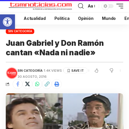
Aa
Abrir barra de herramientas
Inicio
Actualidad
Política
Opinión
Mundo
En
SIN CATEGORÍA
Juan Gabriel y Don Ramón
cantan «Nada ni nadie»
SIN CATEGORÍA
1.4K VIEWS
30 AGOSTO, 2016