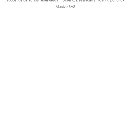
Todos los derechos reservados – Diseño, Desarrollo y Hosting por
Click
Masivo SAS