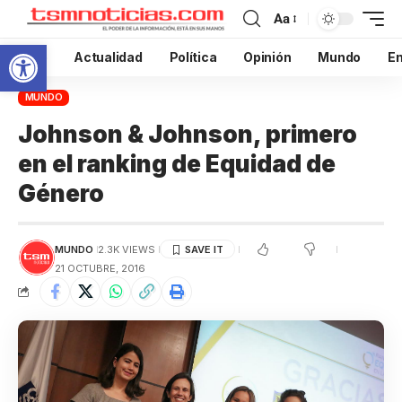
Aa
Abrir barra de herramientas
Inicio
Actualidad
Política
Opinión
Mundo
En
MUNDO
Johnson & Johnson, primero
en el ranking de Equidad de
Género
MUNDO
2.3K VIEWS
21 OCTUBRE, 2016