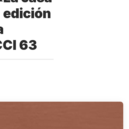
 edición
a
CCI 63