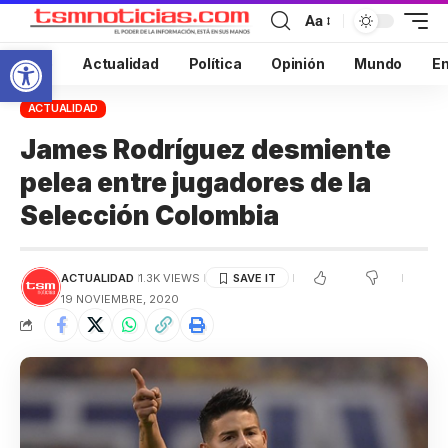
Aa
Abrir barra de herramientas
Inicio
Actualidad
Política
Opinión
Mundo
En
ACTUALIDAD
James Rodríguez desmiente
pelea entre jugadores de la
Selección Colombia
ACTUALIDAD
1.3K VIEWS
19 NOVIEMBRE, 2020