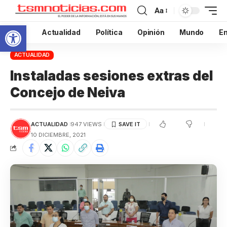
Aa
Abrir barra de herramientas
Inicio
Actualidad
Política
Opinión
Mundo
En
ACTUALIDAD
Instaladas sesiones extras del
Concejo de Neiva
ACTUALIDAD
947 VIEWS
10 DICIEMBRE, 2021