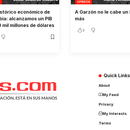
N
OPINIÓN
istórico económico de
A Garzón no le cabe un 
ia: alcanzamos un PIB
más
 mil millones de dólares
3
Quick Links
About
My Feed
Privacy
My Interests
Terms