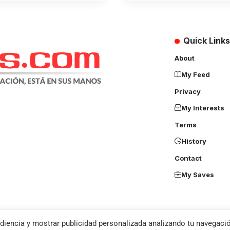
Quick Links
About
My Feed
Privacy
My Interests
Terms
History
Contact
My Saves
diencia y mostrar publicidad personalizada analizando tu navegació
u agree to the
Privacy Policy
and
Terms of Use
.
os derechos reservados – Diseño, Desarrollo y Hosting por
Click Masivo SAS