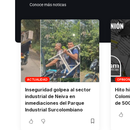
Conoce más noticas
ACTUALIDAD
OPINIÓ
Inseguridad golpea al sector
Hito h
industrial de Neiva en
Colomb
inmediaciones del Parque
de 500
Industrial Surcolombiano