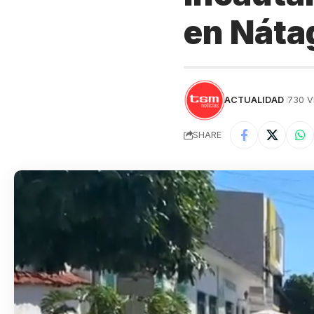
en Nátag
ACTUALIDAD
730 V
SHARE