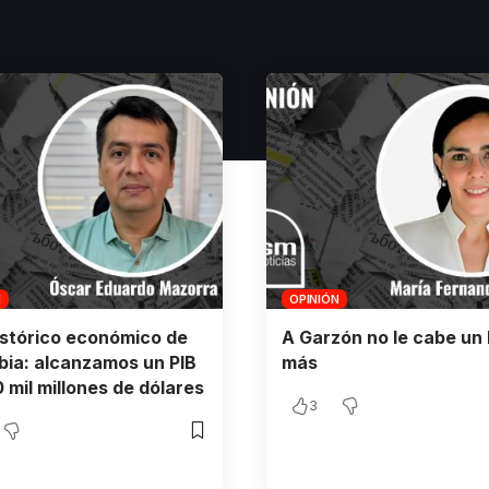
N
OPINIÓN
istórico económico de
A Garzón no le cabe un 
ia: alcanzamos un PIB
más
 mil millones de dólares
3