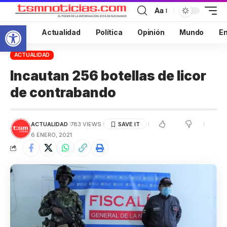
Aa
Abrir barra de herramientas
Inicio
Actualidad
Política
Opinión
Mundo
En
ACTUALIDAD
Incautan 256 botellas de licor
de contrabando
ACTUALIDAD
783 VIEWS
6 ENERO, 2021