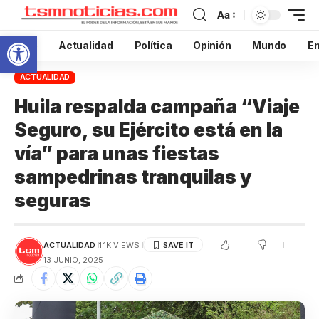
Aa
Abrir barra de herramientas
Inicio
Actualidad
Política
Opinión
Mundo
En
ACTUALIDAD
Huila respalda campaña “Viaje
Seguro, su Ejército está en la
vía” para unas fiestas
sampedrinas tranquilas y
seguras
ACTUALIDAD
1.1K VIEWS
13 JUNIO, 2025