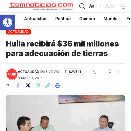
Aa
Abrir barra de herramientas
Inicio
Actualidad
Política
Opinión
Mundo
En
ACTUALIDAD
Huila recibirá $36 mil millones
para adecuación de tierras
ACTUALIDAD
988 VIEWS
4 MARZO, 2015