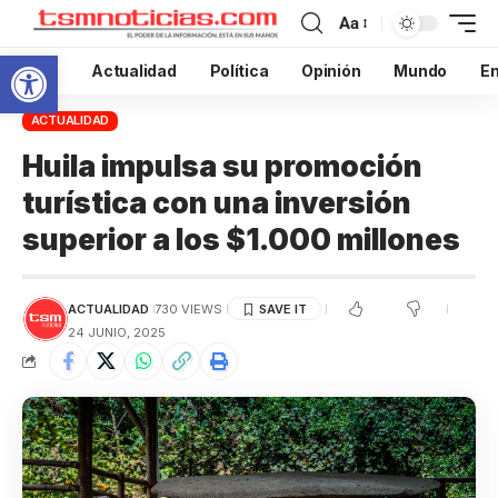
Aa
Abrir barra de herramientas
Inicio
Actualidad
Política
Opinión
Mundo
En
ACTUALIDAD
Huila impulsa su promoción
turística con una inversión
superior a los $1.000 millones
ACTUALIDAD
730 VIEWS
24 JUNIO, 2025