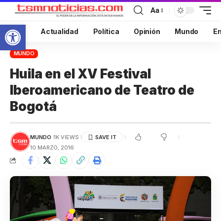
Aa
Abrir barra de herramientas
Inicio
Actualidad
Política
Opinión
Mundo
En
MUNDO
Huila en el XV Festival
Iberoamericano de Teatro de
Bogotá
MUNDO
1K VIEWS
10 MARZO, 2016