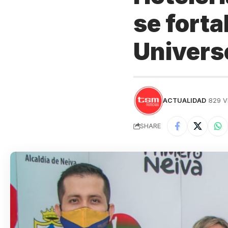
se forta
Univers
ACTUALIDAD
829 V
SHARE