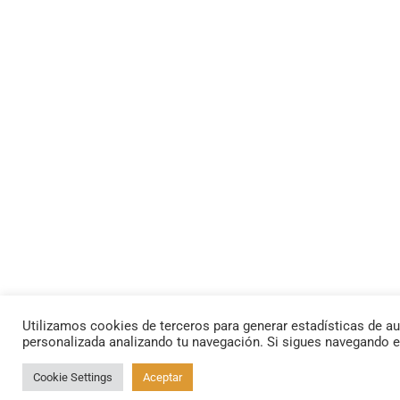
Utilizamos cookies de terceros para generar estadísticas de au
personalizada analizando tu navegación. Si sigues navegando 
Cookie Settings
Aceptar
By using this site, you agree to the
Privacy Policy
and
Terms of Use
.