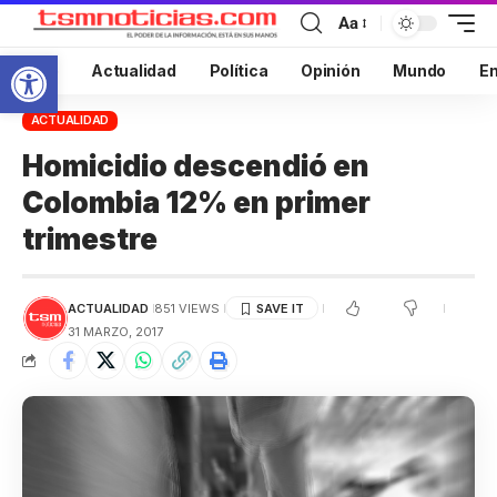
Aa
Abrir barra de herramientas
Inicio
Actualidad
Política
Opinión
Mundo
En
ACTUALIDAD
Homicidio descendió en
Colombia 12% en primer
trimestre
ACTUALIDAD
851 VIEWS
31 MARZO, 2017