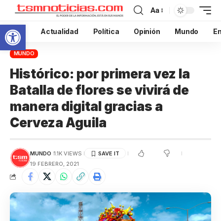
Aa
Abrir barra de herramientas
Inicio
Actualidad
Política
Opinión
Mundo
En
MUNDO
Histórico: por primera vez la
Batalla de flores se vivirá de
manera digital gracias a
Cerveza Aguila
MUNDO
1.1K VIEWS
19 FEBRERO, 2021