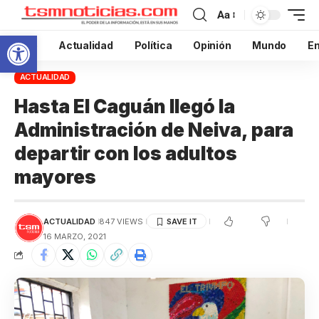
Aa
Abrir barra de herramientas
Inicio
Actualidad
Política
Opinión
Mundo
En
ACTUALIDAD
Hasta El Caguán llegó la
Administración de Neiva, para
departir con los adultos
mayores
ACTUALIDAD
847 VIEWS
16 MARZO, 2021