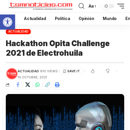
Aa
Abrir barra de herramientas
Inicio
Actualidad
Política
Opinión
Mundo
En
ACTUALIDAD
Hackathon Opita Challenge
2021 de Electrohuila
ACTUALIDAD
810 VIEWS
16 OCTUBRE, 2021