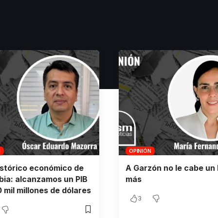
N
OPINIÓN
istórico económico de
A Garzón no le cabe un 
ia: alcanzamos un PIB
más
 mil millones de dólares
3