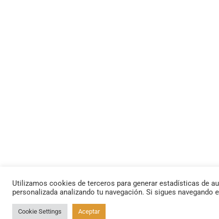
Utilizamos cookies de terceros para generar estadísticas de au
personalizada analizando tu navegación. Si sigues navegando 
Cookie Settings
Aceptar
By using this site, you agree to the
Privacy Policy
and
Terms of Use
.