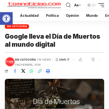
Aa
Abrir barra de herramientas
Inicio
Actualidad
Política
Opinión
Mundo
En
SIN CATEGORÍA
Google lleva el Día de Muertos
al mundo digital
SIN CATEGORÍA
1.1K VIEWS
1 NOVIEMBRE, 2016