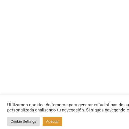
Utilizamos cookies de terceros para generar estadísticas de au
personalizada analizando tu navegación. Si sigues navegando 
Cookie Settings
Aceptar
By using this site, you agree to the
Privacy Policy
and
Terms of Use
.