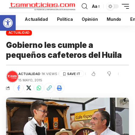
Aa
Abrir barra de herramientas
Inicio
Actualidad
Política
Opinión
Mundo
En
ACTUALIDAD
Gobierno les cumple a
pequeños cafeteros del Huila
ACTUALIDAD
1K VIEWS
15 MAYO, 2015