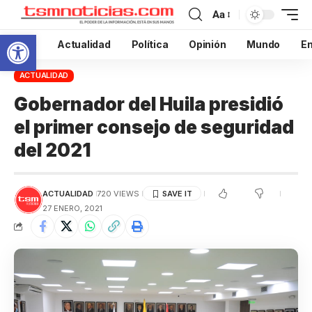
Aa
Abrir barra de herramientas
Inicio
Actualidad
Política
Opinión
Mundo
En
ACTUALIDAD
Gobernador del Huila presidió
el primer consejo de seguridad
del 2021
ACTUALIDAD
720 VIEWS
27 ENERO, 2021