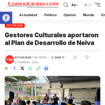
Aa
Abrir barra de herramientas
Inicio
Actualidad
Política
Opinión
Mundo
En
ACTUALIDAD
Gestores Culturales aportaron
al Plan de Desarrollo de Neiva
ACTUALIDAD
1.3K VIEWS
27 FEBRERO, 2024