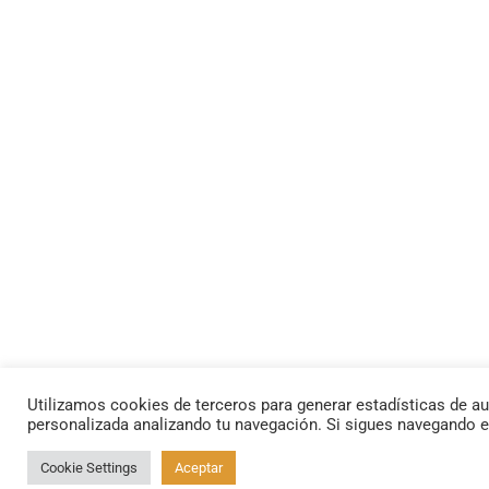
Utilizamos cookies de terceros para generar estadísticas de au
personalizada analizando tu navegación. Si sigues navegando 
Cookie Settings
Aceptar
By using this site, you agree to the
Privacy Policy
and
Terms of Use
.