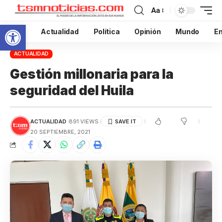
Aa
Abrir barra de herramientas
Inicio
Actualidad
Política
Opinión
Mundo
En
ACTUALIDAD
Gestión millonaria para la
seguridad del Huila
ACTUALIDAD
891 VIEWS
20 SEPTIEMBRE, 2021