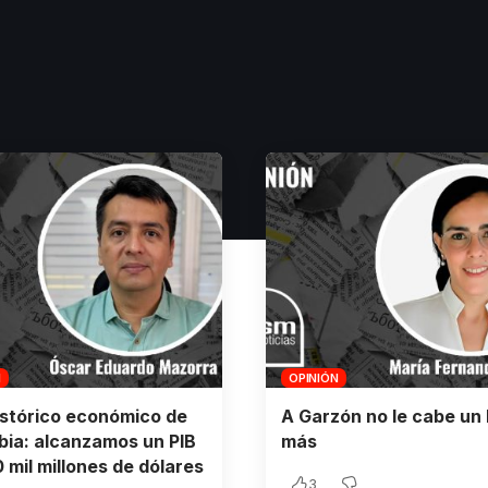
N
OPINIÓN
istórico económico de
A Garzón no le cabe un 
ia: alcanzamos un PIB
más
 mil millones de dólares
3