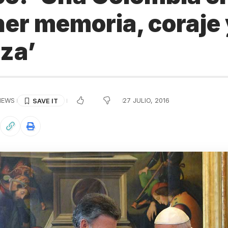
ner memoria, coraje 
za’
IEWS
27 JULIO, 2016