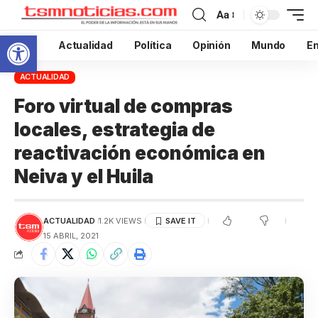
Aa
Abrir barra de herramientas
Inicio
Actualidad
Política
Opinión
Mundo
En
ACTUALIDAD
Foro virtual de compras
locales, estrategia de
reactivación económica en
Neiva y el Huila
ACTUALIDAD
1.2K VIEWS
15 ABRIL, 2021