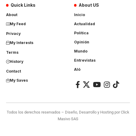
Quick Links
About US
About
Inicio
My Feed
Actualidad
Política
Privacy
Opinión
My Interests
Mundo
Terms
Entrevistas
History
Aló
Contact
My Saves
Todos los derechos reservados – Diseño, Desarrollo y Hosting por
Click
Masivo SAS