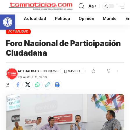
Aa
Abrir barra de herramientas
Inicio
Actualidad
Política
Opinión
Mundo
En
ACTUALIDAD
Foro Nacional de Participación
Ciudadana
ACTUALIDAD
993 VIEWS
26 AGOSTO, 2016