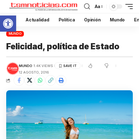
Aa
Abrir barra de herramientas
Inicio
Actualidad
Política
Opinión
Mundo
En
MUNDO
Felicidad, política de Estado
MUNDO
1.4K VIEWS
12 AGOSTO, 2016