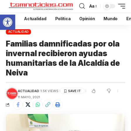
Aa
Abrir barra de herramientas
Inicio
Actualidad
Política
Opinión
Mundo
En
ACTUALIDAD
Familias damnificadas por ola
invernal recibieron ayudas
humanitarias de la Alcaldía de
Neiva
ACTUALIDAD
1.5K VIEWS
11 MAYO, 2021