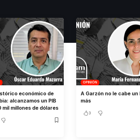
N
OPINIÓN
istórico económico de
A Garzón no le cabe un 
ia: alcanzamos un PIB
más
 mil millones de dólares
3