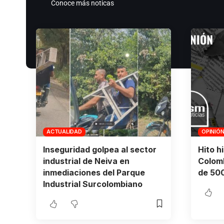
Conoce más noticas
ACTUALIDAD
OPINIÓ
Inseguridad golpea al sector
Hito h
industrial de Neiva en
Colomb
inmediaciones del Parque
de 500
Industrial Surcolombiano