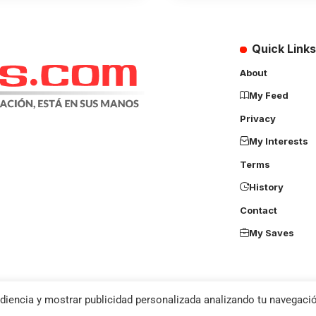
Quick Links
About
My Feed
Privacy
My Interests
Terms
History
Contact
My Saves
diencia y mostrar publicidad personalizada analizando tu navegació
u agree to the
Privacy Policy
and
Terms of Use
.
os derechos reservados – Diseño, Desarrollo y Hosting por
Click Masivo SAS