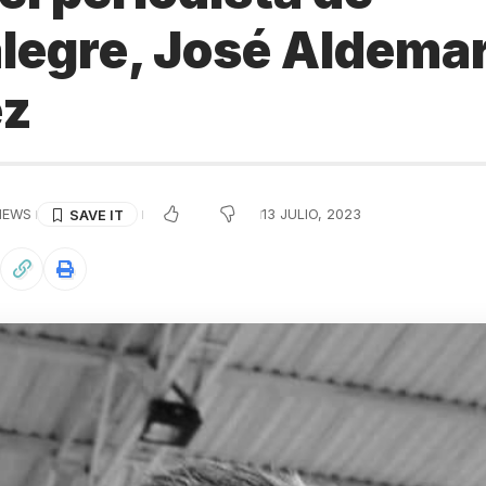
egre, José Aldema
ez
VIEWS
13 JULIO, 2023