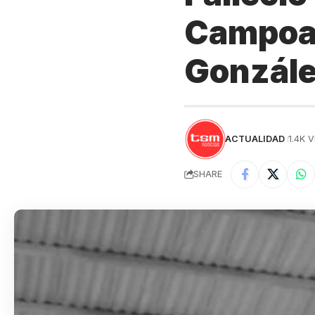
Campoal
Gonzál
ACTUALIDAD
1.4K 
SHARE