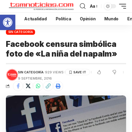
Aa
Abrir barra de herramientas
Inicio
Actualidad
Política
Opinión
Mundo
En
SIN CATEGORÍA
Facebook censura simbólica
foto de «La niña del napalm»
SIN CATEGORÍA
929 VIEWS
9 SEPTIEMBRE, 2016