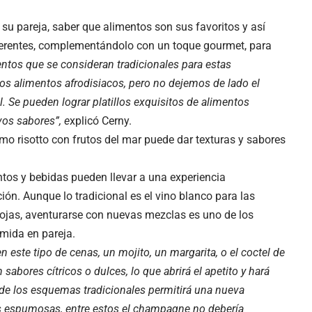
su pareja, saber que alimentos son sus favoritos y así
iferentes, complementándolo con un toque gourmet, para
tos que se consideran tradicionales para estas
 los alimentos afrodisiacos, pero no dejemos de lado el
. Se pueden lograr platillos exquisitos de alimentos
os sabores”, e
xplicó Cerny.
o risotto con frutos del mar puede dar texturas y sabores
tos y bebidas pueden llevar a una experiencia
ión. Aunque lo tradicional es el vino blanco para las
 rojas, aventurarse con nuevas mezclas es uno de los
ida en pareja.
 este tipo de cenas, un mojito, un margarita, o el coctel de
sabores cítricos o dulces, lo que abrirá el apetito y hará
de los esquemas tradicionales permitirá una nueva
as espumosas, entre estos el champagne no debería