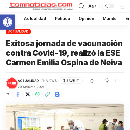
Aa
Abrir barra de herramientas
Inicio
Actualidad
Política
Opinión
Mundo
En
ACTUALIDAD
Exitosa jornada de vacunación
contra Covid-19, realizó la ESE
Carmen Emilia Ospina de Neiva
ACTUALIDAD
1.1K VIEWS
29 MARZO, 2021