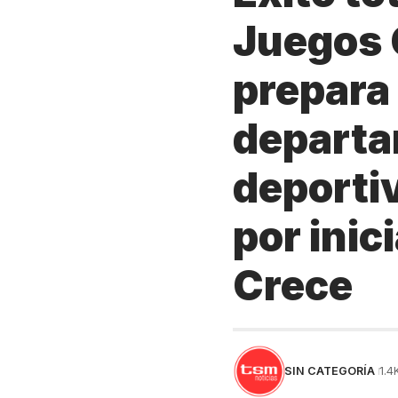
Juegos 
prepara 
departa
deporti
por inic
Crece
SIN CATEGORÍA
1.4