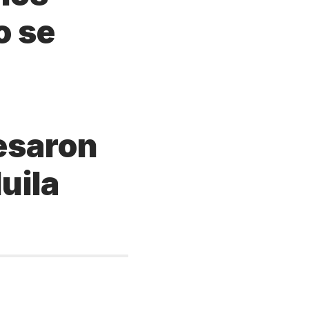
o se
resaron
uila