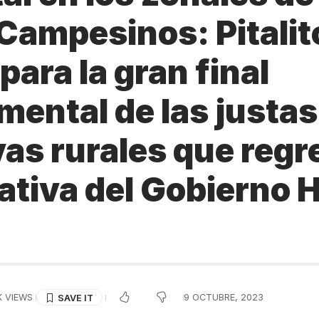
Campesinos: Pitalit
para la gran final
mental de las justas
vas rurales que reg
iativa del Gobierno H
K VIEWS
9 OCTUBRE, 2023