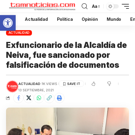
Aa
Abrir barra de herramientas
Inicio
Actualidad
Política
Opinión
Mundo
En
ACTUALIDAD
Exfuncionario de la Alcaldía de
Neiva, fue sancionado por
falsificación de documentos
ACTUALIDAD
1K VIEWS
13 SEPTIEMBRE, 2021