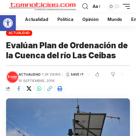
Aa
Abrir barra de herramientas
Inicio
Actualidad
Política
Opinión
Mundo
En
ACTUALIDAD
Evalúan Plan de Ordenación de
la Cuenca del río Las Ceibas
ACTUALIDAD
1.2K VIEWS
10 SEPTIEMBRE, 2016