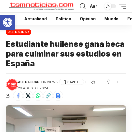
Aa
Abrir barra de herramientas
Inicio
Actualidad
Política
Opinión
Mundo
En
ACTUALIDAD
Estudiante huilense gana beca
para culminar sus estudios en
España
ACTUALIDAD
1.1K VIEWS
23 AGOSTO, 2024