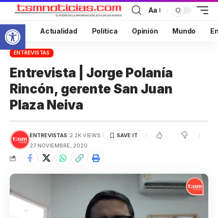
Aa
Abrir barra de herramientas
Inicio
Actualidad
Política
Opinión
Mundo
En
ENTREVISTAS
Entrevista | Jorge Polanía
Rincón, gerente San Juan
Plaza Neiva
ENTREVISTAS
2.2K VIEWS
27 NOVIEMBRE, 2020