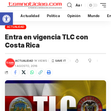
Aa
Abrir barra de herramientas
Inicio
Actualidad
Política
Opinión
Mundo
En
ACTUALIDAD
Entra en vigencia TLC con
Costa Rica
ACTUALIDAD
1K VIEWS
1 AGOSTO, 2016