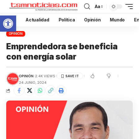
Aa
Abrir barra de herramientas
Inicio
Actualidad
Política
Opinión
Mundo
En
OPINIÓN
Emprendedora se beneficia
con energía solar
OPINIÓN
2.4K VIEWS
24 JUNIO, 2024