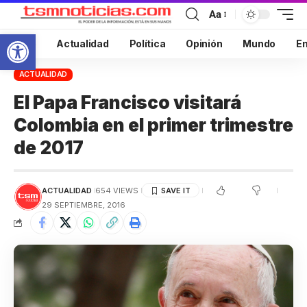
Aa
Abrir barra de herramientas
Inicio
Actualidad
Política
Opinión
Mundo
En
ACTUALIDAD
El Papa Francisco visitará
Colombia en el primer trimestre
de 2017
ACTUALIDAD
654 VIEWS
29 SEPTIEMBRE, 2016