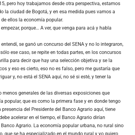
015, pero hoy trabajamos desde otra perspectiva, estamos
do la ciudad de Bogotá, y en esa medida pues vamos a
 de ellos la economía popular.
 empezar, porque… A ver, que venga para acá y habla
 entendí, se ganó un concurso del SENA y no lo integraron,
ólo ese caso, se repite en todas partes, en los concursos
lla para decir que hay una selección objetiva y se la
cos y eso es cierto, eso no es falso, pero me gustaría que
guar y, no está el SENA aquí, no sé si esté, y tener la
 menos generales de las diversas exposiciones que
ía popular, que es como la primera fase y en donde tengo
 presencia del Presidente del Banco Agrario aquí, tiene
ebe acelerar en el tiempo, el Banco Agrario dirían
l Banco Agrario. La economía popular urbana, no rural sino
o, que se ha especializado en el mundo rural y yo quiero