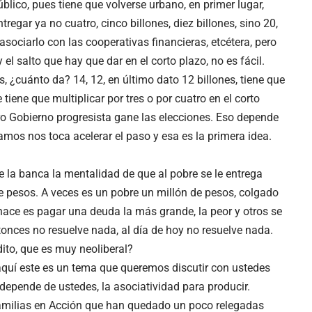
blico, pues tiene que volverse urbano, en primer lugar,
regar ya no cuatro, cinco billones, diez billones, sino 20,
asociarlo con las cooperativas financieras, etcétera, pero
l salto que hay que dar en el corto plazo, no es fácil.
, ¿cuánto da? 14, 12, en último dato 12 billones, tiene que
 tiene que multiplicar por tres o por cuatro en el corto
tro Gobierno progresista gane las elecciones. Eso depende
os nos toca acelerar el paso y esa es la primera idea.
e la banca la mentalidad de que al pobre se le entrega
de pesos. A veces es un pobre un millón de pesos, colgado
 hace es pagar una deuda la más grande, la peor y otros se
tonces no resuelve nada, al día de hoy no resuelve nada.
ito, que es muy neoliberal?
aquí este es un tema que queremos discutir con ustedes
depende de ustedes, la asociatividad para producir.
amilias en Acción que han quedado un poco relegadas