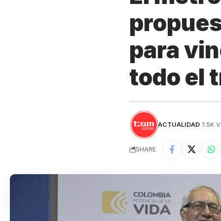
propues
para vi
todo el 
ACTUALIDAD
1.5K 
SHARE