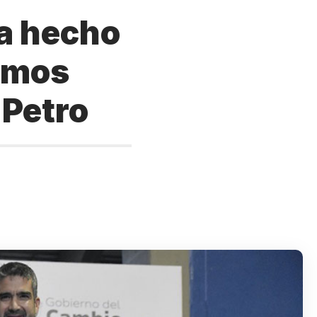
a hecho
gamos
 Petro