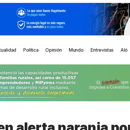
tualidad
Política
Opinión
Mundo
Entrevistas
Aló
 en alerta naranja po